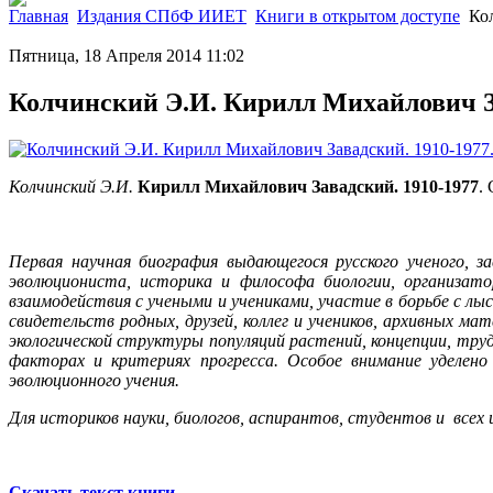
Главная
Издания СПбФ ИИЕТ
Книги в открытом доступе
Ко
Пятница, 18 Апреля 2014 11:02
Колчинский Э.И. Кирилл Михайлович За
Колчинский Э.И.
Кирилл Михайлович Завадский. 1910-1977
.
Первая научная биография выдающегося русского ученого, з
эволюциониста, историка и философа биологии, организат
взаимодействия с учеными и учениками, участие в борьбе с л
свидетельств родных, друзей, коллег и учеников, архивных м
экологической структуры популяций растений, концепции, труд
факторах и критериях прогресса. Особое внимание уделен
эволюционного учения.
Для историков науки, биологов, аспирантов, студентов и всех
Скачать текст книги
.