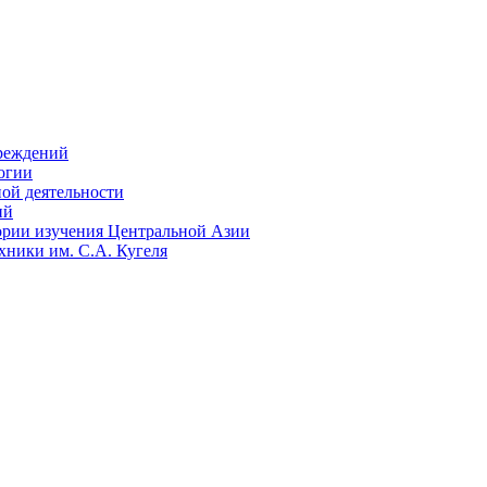
чреждений
огии
ой деятельности
ий
тории изучения Центральной Азии
хники им. С.А. Кугеля