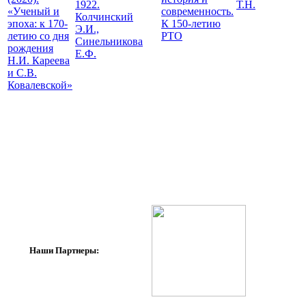
1922.
Т.Н.
«Ученый и
современность.
Колчинский
эпоха: к 170-
К 150-летию
Э.И.,
летию со дня
РТО
Синельникова
рождения
Е.Ф.
Н.И. Кареева
и С.В.
Ковалевской»
Наши Партнеры: