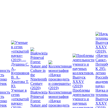
Ученые в
Проблемы
Наука 
нность
Białowieża
Коллективная
сетях
деятельности
техника
сть
Primeval
монография
«открытой
ученого и
Выпус
енко
Forest:
«Науки
науки»
научных
XXXV
йчик
Nature and
производить
(2019) —
коллективов.
(2019).