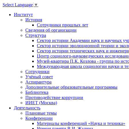
Select Language
▼
Институт
История
Сотрудники прошлых лет
Сведения об организации
Структура
Сектор истории Академии наук и научных у
Сектор истории эволюционной теории и экол
Сектор истории технических наук и инженерн
Центр социолого-науковедческих исследован
Музей-квартира П.К. Козлова - группа по ис
Международная школа социологии науки и те
Сотрудники
Учёный совет
Аспирантура
Дополнительные образовательные программы
Библиотека
Противодействие коррупции
ИИЕТ (Москва)
Деятельность
Плановые темы
Конференции
Материалы конференций «Наука и техника»
Чтения памяти В.И. Жадина