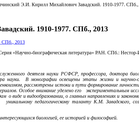
лчинский Э.И. Кирилл Михайлович Завадский. 1910-1977. СПб.,
вадский. 1910-1977. СПб., 2013
 Серия «Научно-биографическая литература» РАН. СПб.: Нестор-И
аслуженного деятеля науки РСФСР, профессора, доктора биол
ора науки. В монографии освещены этапы жизни и научно-ор
ысенкоизмом, рассмотрены истоки и пути формирование личности
атериалов. Особое внимание уделено его экспериментальным ис
ам о виде и видообразовании, о главных направлениях и законо
о уникальному педагогическому таланту К.М. Завадского, с
 интересующихся биологией, ее историей и философией.