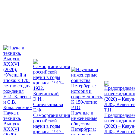
Наука и
Научные и
Самоорганизация
Предопределе
техника.
инженерные
российской
и неожиданно
Выпуск
общества
науки в годы
(2020) – Кавун
XXXVI
Петербурга:
кризиса: 1917–
Л.Ф., Веленте
(2020).
история и