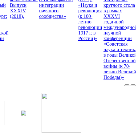
ный
Выпуск
интеграции
«Наука и
круглого стола
XXXIV
научного
революция
в рамках
ург:
(2018).
сообщества»
(к 100-
XXXVI
летию
годичной
революции
международной
ской
1917 г. в
научной
ии
России)»
конференции
«Советская
наука и техника
в годы Великой
Отечественной
войны (к 70-
летию Великой
Победы)»