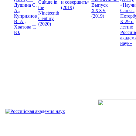
Culture in
и совершить»
Душина С.
Выпуск
«Науч
the
(2019)
А.,
XXXV
Санкт-
Nineteenth
Куприянов
(2019)
Петерб
Century
В. А.,
К 295-
(2020)
Хватова Т.
летию
Ю.
Россий
академ
наук»