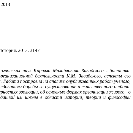
 2013
стория, 2013. 319 с.
огических наук Кирилла Михайловича Завадского - ботаника,
ганизационной деятельности К.М. Завадского, аспекты его
. Работа построена на анализе опубликованных работ ученого,
следованиям борьбы за существование и естественного отбора,
мерностях эволюции, об основных формах организации живого, о
озданной им школы в области истории, теории и философии