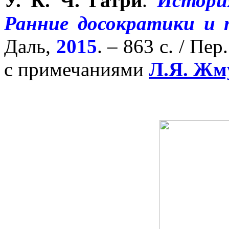
У. К. Ч. Гатри
.
Истори
Ранние досократики и 
Даль,
2015
. – 863 с. / Пе
с примечаниями
Л.Я. Жм